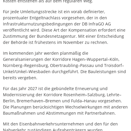
Kosten entstehen als auf dem regulären Weg.
Für jede Umleitungsstrecke ist ein vorab definierter,
prozentualer Entgeltnachlass vorgesehen, der in den
Infrastrukturnutzungsbedingungen der DB InfraGO AG
veröffentlicht wird. Diese Art der Kompensation erfordert eine
Zustimmung der Bundesnetzagentur. Mit einer Entscheidung
der Behörde ist frühestens im November zu rechnen.
Im kommenden Jahr werden planmäßig die
Generalsanierungen der Korridore Hagen–Wuppertal–Köln,
Nürnberg–Regensburg, Obertraubling–Passau und Troisdorf–
Unkel/Unkel–Wiesbaden durchgeführt. Die Bauleistungen sind
bereits vergeben.
Für das Jahr 2027 ist die gebündelte Erneuerung und
Modernisierung der Korridore Rosenheim–Salzburg, Lehrte–
Berlin, Bremerhaven–Bremen und Fulda–Hanau vorgesehen.
Die Planungen berücksichtigen Wechselwirkungen mit anderen
Baumaßnahmen und Abstimmungen mit Partnerbahnen.
Mit den Eisenbahnverkehrsunternehmen und den für den
Nahverkehr zuständigen Aufgabenträgern wurden