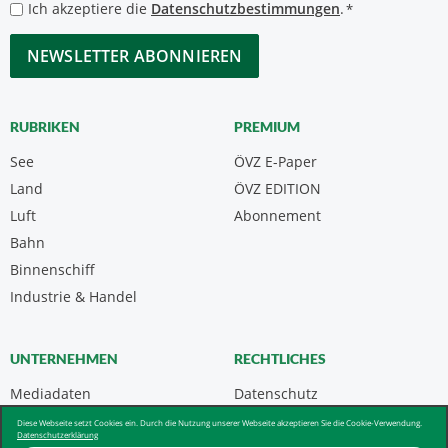
Datenschutzbestimmungen
Ich akzeptiere die
Datenschutzbestimmungen
.
*
*
CAPTCHA
RUBRIKEN
PREMIUM
See
ÖVZ E-Paper
Land
ÖVZ EDITION
Luft
Abonnement
Bahn
Binnenschiff
Industrie & Handel
UNTERNEHMEN
RECHTLICHES
Mediadaten
Datenschutz
Kontakt
Impressum
Diese Webseite setzt Cookies ein. Durch die Nutzung unserer Webseite akzeptieren Sie die Cookie-Verwendung.
Datenschutzerklärung
Über uns & AGB