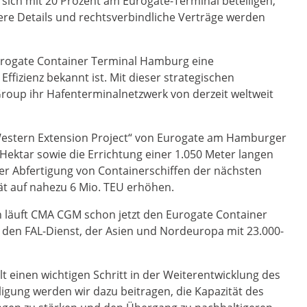
sich mit 20 Prozent am Eurogate-Terminal beteiligen,
tere Details und rechtsverbindliche Verträge werden
 Eurogate Container Terminal Hamburg eine
ffizienz bekannt ist. Mit dieser strategischen
roup ihr Hafenterminalnetzwerk von derzeit weltweit
Western Extension Project“ von Eurogate am Hamburger
Hektar sowie die Errichtung einer 1.050 Meter langen
der Abfertigung von Containerschiffen der nächsten
ät auf nahezu 6 Mio. TEU erhöhen.
n läuft CMA CGM schon jetzt den Eurogate Container
r den FAL-Dienst, der Asien und Nordeuropa mit 23.000-
lt einen wichtigen Schritt in der Weiterentwicklung des
gung werden wir dazu beitragen, die Kapazität des