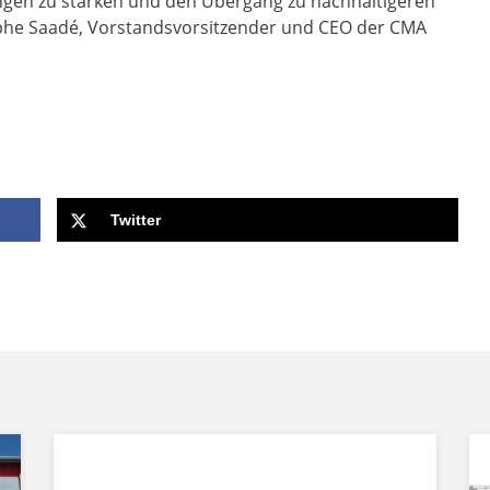
ngen zu stärken und den Übergang zu nachhaltigeren
olphe Saadé, Vorstandsvorsitzender und CEO der CMA
Twitter