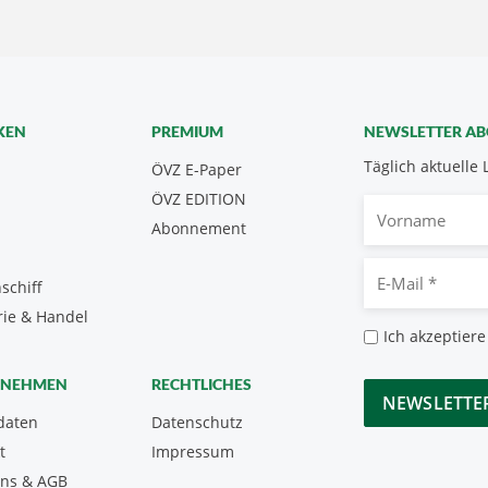
KEN
PREMIUM
NEWSLETTER A
Täglich aktuelle 
ÖVZ E-Paper
ÖVZ EDITION
Vorname
Abonnement
E-
schiff
Mail
rie & Handel
*
Datenschutz
Ich akzeptiere
*
CAPTCHA
RNEHMEN
RECHTLICHES
daten
Datenschutz
t
Impressum
uns & AGB