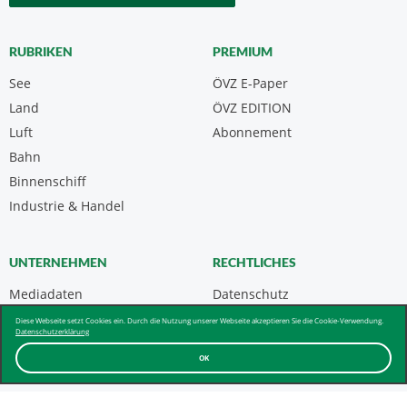
RUBRIKEN
PREMIUM
See
ÖVZ E-Paper
Land
ÖVZ EDITION
Luft
Abonnement
Bahn
Binnenschiff
Industrie & Handel
UNTERNEHMEN
RECHTLICHES
Mediadaten
Datenschutz
Kontakt
Impressum
Diese Webseite setzt Cookies ein. Durch die Nutzung unserer Webseite akzeptieren Sie die Cookie-Verwendung.
Datenschutzerklärung
Über uns & AGB
OK