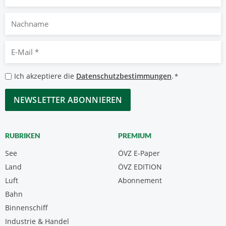
Nachname
E-
Mail
*
Datenschutzbestimmungen
Ich akzeptiere die
Datenschutzbestimmungen
.
*
*
CAPTCHA
RUBRIKEN
PREMIUM
See
ÖVZ E-Paper
Land
ÖVZ EDITION
Luft
Abonnement
Bahn
Binnenschiff
Industrie & Handel