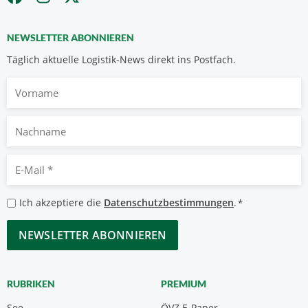
NEWSLETTER ABONNIEREN
Täglich aktuelle Logistik-News direkt ins Postfach.
Vorname
Nachname
E-
Mail
*
Datenschutzbestimmungen
Ich akzeptiere die
Datenschutzbestimmungen
.
*
*
CAPTCHA
RUBRIKEN
PREMIUM
See
ÖVZ E-Paper