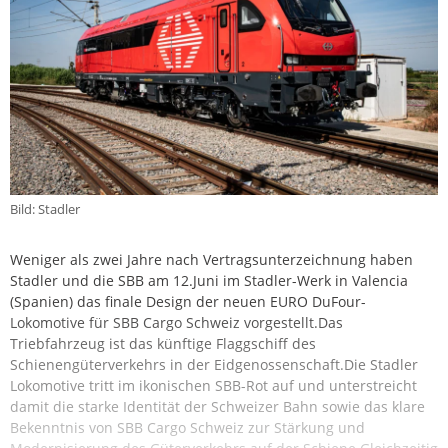
Bild: Stadler
Weniger als zwei Jahre nach Vertragsunterzeichnung haben
Stadler und die SBB am 12.Juni im Stadler-Werk in Valencia
(Spanien) das finale Design der neuen EURO DuFour-
Lokomotive für SBB Cargo Schweiz vorgestellt.Das
Triebfahrzeug ist das künftige Flaggschiff des
Schienengüterverkehrs in der Eidgenossenschaft.Die Stadler
Lokomotive tritt im ikonischen SBB-Rot auf und unterstreicht
damit die starke Identität der Schweizer Bahn sowie das klare
Bekenntnis von SBB Cargo Schweiz zur Stärkung und