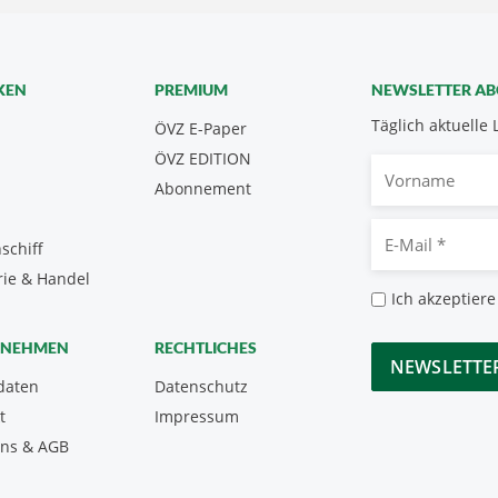
KEN
PREMIUM
NEWSLETTER A
Täglich aktuelle 
ÖVZ E-Paper
ÖVZ EDITION
Vorname
Abonnement
E-
schiff
Mail
rie & Handel
*
Datenschutz
Ich akzeptiere
*
CAPTCHA
RNEHMEN
RECHTLICHES
daten
Datenschutz
t
Impressum
uns & AGB