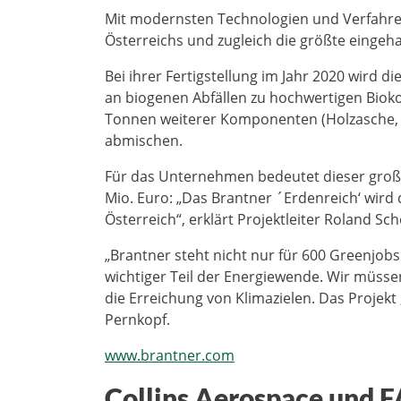
Mit modernsten Technologien und Verfahre
Österreichs und zugleich die größte eingeha
Bei ihrer Fertigstellung im Jahr 2020 wird d
an biogenen Abfällen zu hochwertigen Bio
Tonnen weiterer Komponenten (Holzasche, E
abmischen.
Für das Unternehmen bedeutet dieser große 
Mio. Euro: „Das Brantner ´Erdenreich‘ wir
Österreich“, erklärt Projektleiter Roland Sc
„Brantner steht nicht nur für 600 Greenjob
wichtiger Teil der Energiewende. Wir müssen 
die Erreichung von Klimazielen. Das Projekt 
Pernkopf.
www.brantner.com
Collins Aerospace und F