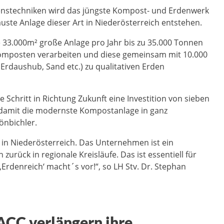
nstechniken wird das jüngste Kompost- und Erdenwerk
uste Anlage dieser Art in Niederösterreich entstehen.
ie 33.000m² große Anlage pro Jahr bis zu 35.000 Tonnen
komposten verarbeiten und diese gemeinsam mit 10.000
rdaushub, Sand etc.) zu qualitativen Erden
Schritt in Richtung Zukunft eine Investition von sieben
d damit die modernste Kompostanlage in ganz
hönbichler.
s in Niederösterreich. Das Unternehmen ist ein
zurück in regionale Kreisläufe. Das ist essentiell für
‚Erdenreich‘ macht´s vor!“, so LH Stv. Dr. Stephan
ACC verlängern ihre