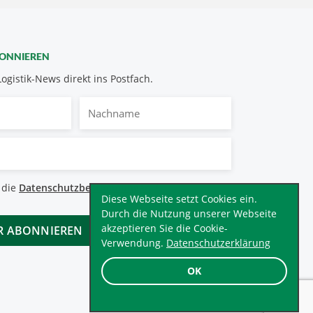
BONNIEREN
Logistik-News direkt ins Postfach.
Nachname
bestimmungen
 die
Datenschutzbestimmungen
.
*
Diese Webseite setzt Cookies ein.
Durch die Nutzung unserer Webseite
akzeptieren Sie die Cookie-
Verwendung.
Datenschutzerklärung
OK