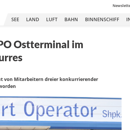
Newslett
SEE
LAND
LUFT
BAHN
BINNENSCHIFF
I
PO Ostterminal im
urres
t von Mitarbeitern dreier konkurrierender
worden