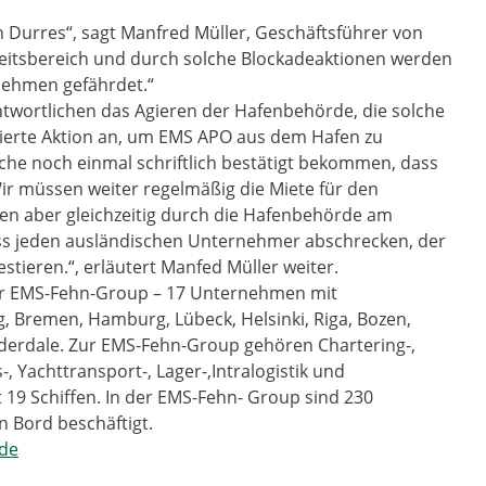
in Durres“, sagt Manfred Müller, Geschäftsführer von
rbeitsbereich und durch solche Blockadeaktionen werden
nehmen gefährdet.“
ntwortlichen das Agieren der Hafenbehörde, die solche
rtierte Aktion an, um EMS APO aus dem Hafen zu
he noch einmal schriftlich bestätigt bekommen, dass
ir müssen weiter regelmäßig die Miete für den
en aber gleichzeitig durch die Hafenbehörde am
ss jeden ausländischen Unternehmer abschrecken, der
stieren.“, erläutert Manfed Müller weiter.
der EMS-Fehn-Group – 17 Unternehmen mit
, Bremen, Hamburg, Lübeck, Helsinki, Riga, Bozen,
uderdale. Zur EMS-Fehn-Group gehören Chartering-,
-, Yachttransport-, Lager-,Intralogistik und
 19 Schiffen. In der EMS-Fehn- Group sind 230
n Bord beschäftigt.
de