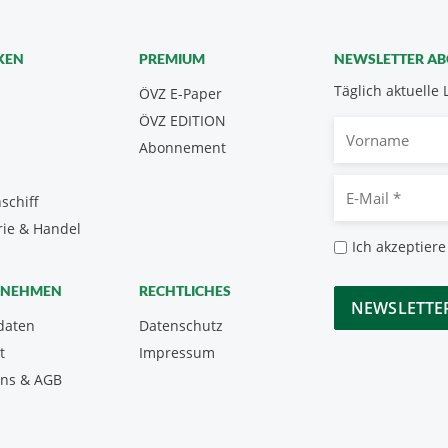
KEN
PREMIUM
NEWSLETTER A
Täglich aktuelle 
ÖVZ E-Paper
ÖVZ EDITION
Vorname
Abonnement
E-
schiff
Mail
rie & Handel
*
Datenschutz
Ich akzeptiere
*
CAPTCHA
RNEHMEN
RECHTLICHES
daten
Datenschutz
t
Impressum
uns & AGB