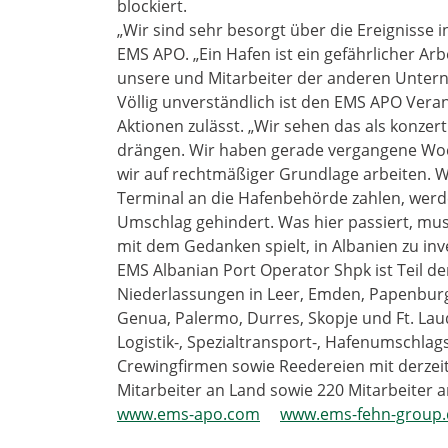
blockiert.
„Wir sind sehr besorgt über die Ereignisse 
EMS APO. „Ein Hafen ist ein gefährlicher A
unsere und Mitarbeiter der anderen Unter
Völlig unverständlich ist den EMS APO Vera
Aktionen zulässt. „Wir sehen das als konze
drängen. Wir haben gerade vergangene Woc
wir auf rechtmäßiger Grundlage arbeiten. W
Terminal an die Hafenbehörde zahlen, werd
Umschlag gehindert. Was hier passiert, mu
mit dem Gedanken spielt, in Albanien zu inve
EMS Albanian Port Operator Shpk ist Teil 
Niederlassungen in Leer, Emden, Papenburg
Genua, Palermo, Durres, Skopje und Ft. La
Logistik-, Spezialtransport-, Hafenumschlags
Crewingfirmen sowie Reedereien mit derzeit
Mitarbeiter an Land sowie 220 Mitarbeiter a
www.ems-apo.com
www.ems-fehn-group.