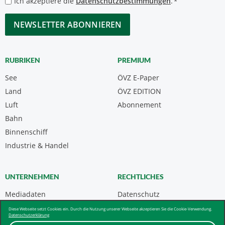
Ich akzeptiere die
Datenschutzbestimmungen
.
*
*
CAPTCHA
RUBRIKEN
PREMIUM
See
ÖVZ E-Paper
Land
ÖVZ EDITION
Luft
Abonnement
Bahn
Binnenschiff
Industrie & Handel
UNTERNEHMEN
RECHTLICHES
Mediadaten
Datenschutz
Kontakt
Impressum
Diese Webseite setzt Cookies ein. Durch die Nutzung unserer Webseite akzeptieren Sie die Cookie-Verwendung.
Datenschutzerklärung
Über uns & AGB