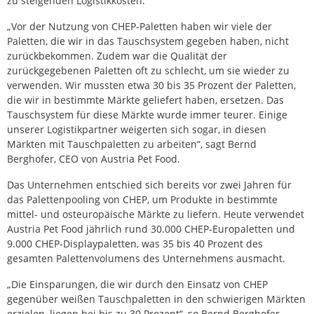
zu steigenden Logistikkosten.
„Vor der Nutzung von CHEP-Paletten haben wir viele der
Paletten, die wir in das Tauschsystem gegeben haben, nicht
zurückbekommen. Zudem war die Qualität der
zurückgegebenen Paletten oft zu schlecht, um sie wieder zu
verwenden. Wir mussten etwa 30 bis 35 Prozent der Paletten,
die wir in bestimmte Märkte geliefert haben, ersetzen. Das
Tauschsystem für diese Märkte wurde immer teurer. Einige
unserer Logistikpartner weigerten sich sogar, in diesen
Märkten mit Tauschpaletten zu arbeiten“, sagt Bernd
Berghofer, CEO von Austria Pet Food.
Das Unternehmen entschied sich bereits vor zwei Jahren für
das Palettenpooling von CHEP, um Produkte in bestimmte
mittel- und osteuropäische Märkte zu liefern. Heute verwendet
Austria Pet Food jährlich rund 30.000 CHEP-Europaletten und
9.000 CHEP-Displaypaletten, was 35 bis 40 Prozent des
gesamten Palettenvolumens des Unternehmens ausmacht.
„Die Einsparungen, die wir durch den Einsatz von CHEP
gegenüber weißen Tauschpaletten in den schwierigen Märkten
erzielen, liegen bei bis zu 30 Prozent“, so Bernd Berghofer.