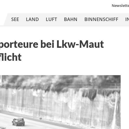
Newslett
SEE
LAND
LUFT
BAHN
BINNENSCHIFF
I
porteure bei Lkw-Maut
licht