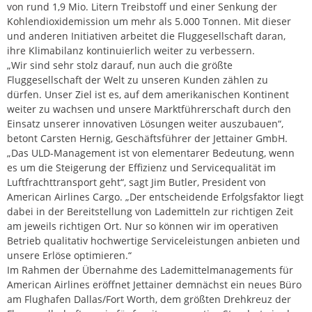
von rund 1,9 Mio. Litern Treibstoff und einer Senkung der
Kohlendioxidemission um mehr als 5.000 Tonnen. Mit dieser
und anderen Initiativen arbeitet die Fluggesellschaft daran,
ihre Klimabilanz kontinuierlich weiter zu verbessern.
„Wir sind sehr stolz darauf, nun auch die größte
Fluggesellschaft der Welt zu unseren Kunden zählen zu
dürfen. Unser Ziel ist es, auf dem amerikanischen Kontinent
weiter zu wachsen und unsere Marktführerschaft durch den
Einsatz unserer innovativen Lösungen weiter auszubauen“,
betont Carsten Hernig, Geschäftsführer der Jettainer GmbH.
„Das ULD-Management ist von elementarer Bedeutung, wenn
es um die Steigerung der Effizienz und Servicequalität im
Luftfrachttransport geht“, sagt Jim Butler, President von
American Airlines Cargo. „Der entscheidende Erfolgsfaktor liegt
dabei in der Bereitstellung von Lademitteln zur richtigen Zeit
am jeweils richtigen Ort. Nur so können wir im operativen
Betrieb qualitativ hochwertige Serviceleistungen anbieten und
unsere Erlöse optimieren.“
Im Rahmen der Übernahme des Lademittelmanagements für
American Airlines eröffnet Jettainer demnächst ein neues Büro
am Flughafen Dallas/Fort Worth, dem größten Drehkreuz der