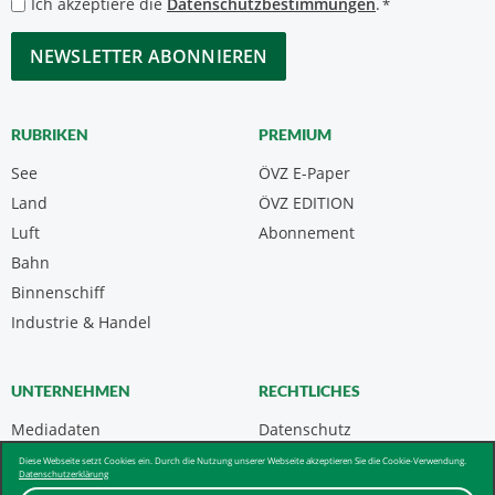
Datenschutzbestimmungen
Ich akzeptiere die
Datenschutzbestimmungen
.
*
*
CAPTCHA
RUBRIKEN
PREMIUM
See
ÖVZ E-Paper
Land
ÖVZ EDITION
Luft
Abonnement
Bahn
Binnenschiff
Industrie & Handel
UNTERNEHMEN
RECHTLICHES
Mediadaten
Datenschutz
Kontakt
Impressum
Diese Webseite setzt Cookies ein. Durch die Nutzung unserer Webseite akzeptieren Sie die Cookie-Verwendung.
Datenschutzerklärung
Über uns & AGB