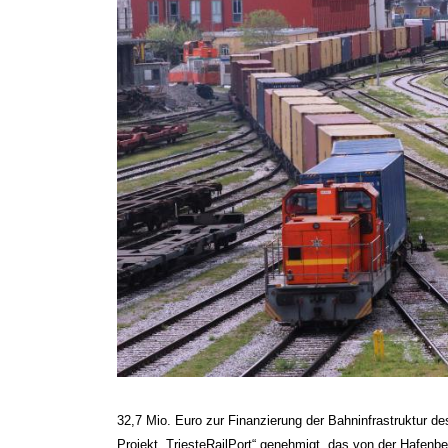
32,7 Mio. Euro zur Finanzierung der Bahninfrastruktur d
Projekt „TriesteRailPort“ genehmigt, das von der Hafenbe