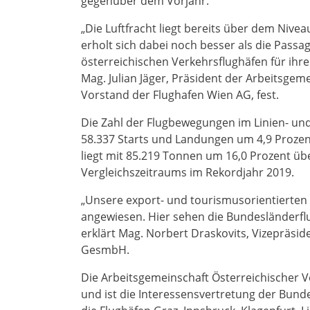
gegenüber dem Vorjahr.
„Die Luftfracht liegt bereits über dem Nive
erholt sich dabei noch besser als die Passa
österreichischen Verkehrsflughäfen für ihre
Mag. Julian Jäger, Präsident der Arbeitsge
Vorstand der Flughafen Wien AG, fest.
Die Zahl der Flugbewegungen im Linien- und
58.337 Starts und Landungen um 4,9 Proze
liegt mit 85.219 Tonnen um 16,0 Prozent ü
Vergleichszeitraums im Rekordjahr 2019.
„Unsere export- und tourismusorientierten 
angewiesen. Hier sehen die Bundesländerfl
erklärt Mag. Norbert Draskovits, Vizepräsi
GesmbH.
Die Arbeitsgemeinschaft Österreichischer 
und ist die Interessensvertretung der Bunde