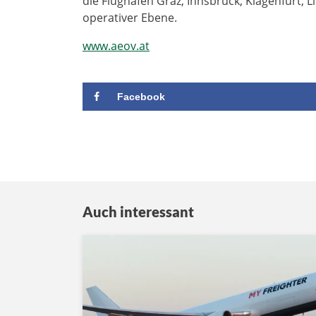
die Flughäfen Graz, Innsbruck, Klagenfurt, 
operativer Ebene.
www.aeov.at
Facebook
Auch interessant