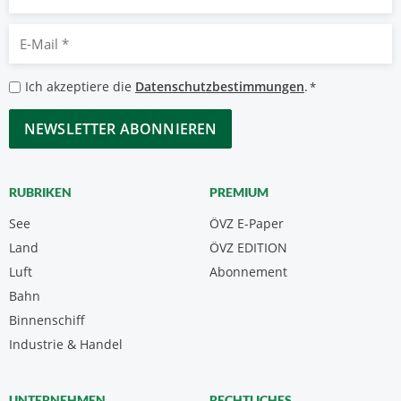
E-
Mail
*
Datenschutzbestimmungen
Ich akzeptiere die
Datenschutzbestimmungen
.
*
*
CAPTCHA
RUBRIKEN
PREMIUM
See
ÖVZ E-Paper
Land
ÖVZ EDITION
Luft
Abonnement
Bahn
Binnenschiff
Industrie & Handel
UNTERNEHMEN
RECHTLICHES