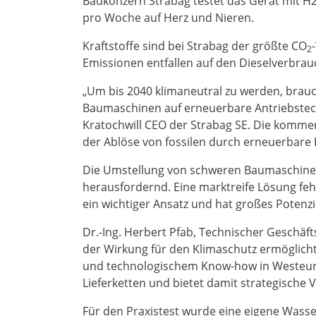
Baukonzern Strabag testet das Gerät mit H
pro Woche auf Herz und Nieren.
Kraftstoffe sind bei Strabag der größte CO
2
Emissionen entfallen auf den Dieselverbra
„Um bis 2040 klimaneutral zu werden, brauc
Baumaschinen auf erneuerbare Antriebstechn
Kratochwill CEO der Strabag SE. Die komme
der Ablöse von fossilen durch erneuerbare 
Die Umstellung von schweren Baumaschinen 
herausfordernd. Eine marktreife Lösung feh
ein wichtiger Ansatz und hat großes Potenzi
Dr.-Ing. Herbert Pfab, Technischer Geschä
der Wirkung für den Klimaschutz ermöglich
und technologischem Know-how in Westeuropa
Lieferketten und bietet damit strategische V
Für den Praxistest wurde eine eigene Wasser