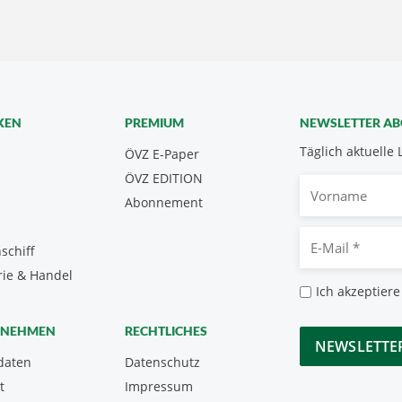
KEN
PREMIUM
NEWSLETTER A
Täglich aktuelle 
ÖVZ E-Paper
ÖVZ EDITION
Vorname
Abonnement
E-
schiff
Mail
rie & Handel
*
Datenschutz
Ich akzeptiere
*
CAPTCHA
RNEHMEN
RECHTLICHES
daten
Datenschutz
t
Impressum