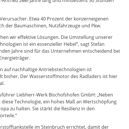
2-Antrieb zwei Jahre lang und mindestens 50 Stunden
-Verursacher. Etwa 40 Prozent der konzerneigenen
uch der Baumaschinen, Nutzfahrzeuge und Pkw.
hen wir effektive Lösungen. Die Umstellung unserer
ologien ist ein essenzieller Hebel“, sagt Stefan
nden Jahre sind für das Unternehmen entscheidend bei
Energieträger.
auf nachhaltige Antriebstechnologien ist
lt bisher. Der Wasserstoffmotor des Radladers ist hier
al.
ftsführer Liebherr-Werk Bischofshofen GmbH: „Neben
t diese Technologie, ein hohes Maß an Wertschöpfung
 zu halten. Sie stärkt die Resilienz in den
orteile.“
stofftankstelle im Steinbruch errichtet, damit der