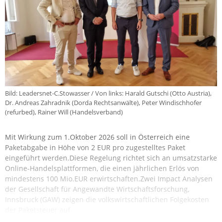
Bild: Leadersnet-C.Stowasser / Von links: Harald Gutschi (Otto Austria),
Dr. Andreas Zahradnik (Dorda Rechtsanwälte), Peter Windischhofer
(refurbed), Rainer Will (Handelsverband)
Mit Wirkung zum 1.Oktober 2026 soll in Österreich eine
Paketabgabe in Höhe von 2 EUR pro zugestelltes Paket
eingeführt werden.Diese Regelung richtet sich an umsatzstarke
Online-Handelsplattformen, die einen jährlichen Erlös von
mindestens 100 Mio.EUR erwirtschaften.Zwei Impact Analysen
der Gesellschaft für Angewandte Wirtschaftsforschung,
Innsbruck (GAW) zeigen die volkswirtschaftlichen Folgekosten
der Paketsteuer auf.