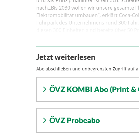
um.Das Prinzip dahinter ist einfach: Scheide
nach.„Bis 2030 wollen wir unsere gesamte F
Elektromobilität umbauen“, erklärt Coca-Col
Fuhrpark des Unternehmens rund 300 Fahrz
diesen 300 Einheiten sind bereits über 50 Pro
Jetzt weiterlesen
Abo abschließen und unbegrenzten Zugriff auf al
ÖVZ KOMBI Abo (Print & 
ÖVZ Probeabo