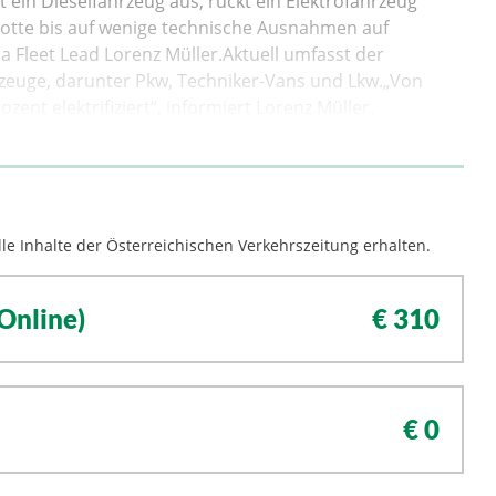
t ein Dieselfahrzeug aus, rückt ein Elektrofahrzeug
lotte bis auf wenige technische Ausnahmen auf
a Fleet Lead Lorenz Müller.Aktuell umfasst der
euge, darunter Pkw, Techniker-Vans und Lkw.„Von
zent elektrifiziert“, informiert Lorenz Müller.
le Inhalte der Österreichischen Verkehrszeitung erhalten.
Online)
€ 310
€ 0