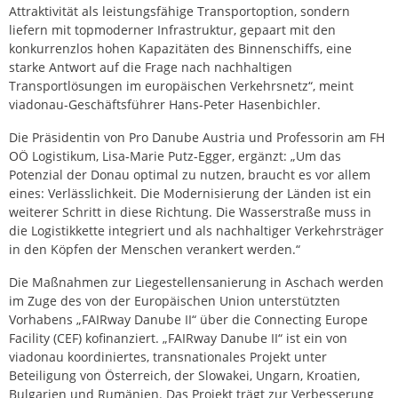
Attraktivität als leistungsfähige Transportoption, sondern
liefern mit topmoderner Infrastruktur, gepaart mit den
konkurrenzlos hohen Kapazitäten des Binnenschiffs, eine
starke Antwort auf die Frage nach nachhaltigen
Transportlösungen im europäischen Verkehrsnetz“, meint
viadonau-Geschäftsführer Hans-Peter Hasenbichler.
Die Präsidentin von Pro Danube Austria und Professorin am FH
OÖ Logistikum, Lisa-Marie Putz-Egger, ergänzt: „Um das
Potenzial der Donau optimal zu nutzen, braucht es vor allem
eines: Verlässlichkeit. Die Modernisierung der Länden ist ein
weiterer Schritt in diese Richtung. Die Wasserstraße muss in
die Logistikkette integriert und als nachhaltiger Verkehrsträger
in den Köpfen der Menschen verankert werden.“
Die Maßnahmen zur Liegestellensanierung in Aschach werden
im Zuge des von der Europäischen Union unterstützten
Vorhabens „FAIRway Danube II“ über die Connecting Europe
Facility (CEF) kofinanziert. „FAIRway Danube II“ ist ein von
viadonau koordiniertes, transnationales Projekt unter
Beteiligung von Österreich, der Slowakei, Ungarn, Kroatien,
Bulgarien und Rumänien. Das Projekt trägt zur Verbesserung