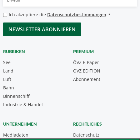
Mail
*
Datenschutzbestimmungen
Ich akzeptiere die
Datenschutzbestimmungen
.
*
*
CAPTCHA
RUBRIKEN
PREMIUM
See
ÖVZ E-Paper
Land
ÖVZ EDITION
Luft
Abonnement
Bahn
Binnenschiff
Industrie & Handel
UNTERNEHMEN
RECHTLICHES
Mediadaten
Datenschutz