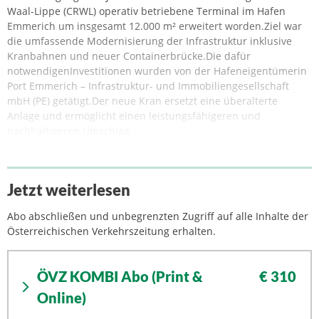
Waal-Lippe (CRWL) operativ betriebene Terminal im Hafen
Emmerich um insgesamt 12.000 m² erweitert worden.Ziel war
die umfassende Modernisierung der Infrastruktur inklusive
Kranbahnen und neuer Containerbrücke.Die dafür
notwendigenInvestitionen wurden von der Hafeneigentümerin
Port Emmerich – Infrastruktur- und Immobiliengesellschaft
mbH (PE) getätigt.Der neue Kran ersetzt eine überalterte
Anlage und ermöglicht einen leistungsfähigeren und
nachhaltigeren Umschlag.
Jetzt weiterlesen
Abo abschließen und unbegrenzten Zugriff auf alle Inhalte der
Österreichischen Verkehrszeitung erhalten.
ÖVZ KOMBI Abo (Print &
€ 310
Online)