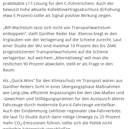
praktikable L17-Lösung für den C-Führerschein. Auch der
bewusst hohe aktuelle Kollektivvertragsabschluss (Erhöhung
etwa 5 Prozent) sollte als Signal positive Wirkung zeigen.
„BIP-Wachstum lässt sich nicht von Transportwachstum
entkoppeln“, stellt Günther Reder klar. Ebenso biegt er den
Irrglauben von der Verlagerung auf die Schiene zurecht. Laut
einer Studie der WU sind maximal 10 Prozent des bis 2040
prognostizierten Transportwachstums auf die Schiene
verlagerbar. Auf welchem „Alternativweg“ will man die
restlichen 90 Prozent abwickeln, stellt er als Frage in den
Raum.
Als „Quick-Wins“ für den Klimaschutz im Transport wären aus
Günther Reders Sicht in einer Übergangsphase Maßnahmen
wie Lang-Lkw, effiziente Anpassungen bei den Lkw-Maßen und
-Gewichten und Stilllegungsprämien für den Austausch älterer
Fahrzeuge durch modernste Euro-6-Fahrzeuge vorstellbar.
Auch der Eindämmung zahlloser regionaler Lkw-Fahrverbote,
die laut TU-Studie durch dann nötige Umwege zu 25 Prozent
mehr CO
-Emissionen führen, sollte sich die Politik nicht
2
weiterhin kategorisch verschließen.