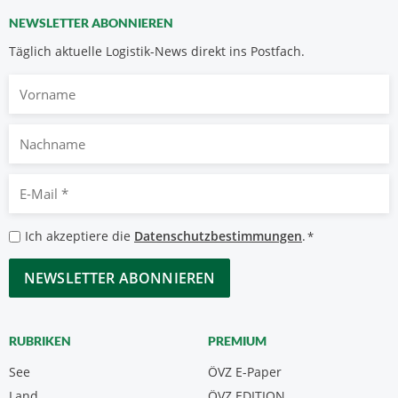
NEWSLETTER ABONNIEREN
Täglich aktuelle Logistik-News direkt ins Postfach.
Vorname
Nachname
E-
Mail
*
Datenschutzbestimmungen
Ich akzeptiere die
Datenschutzbestimmungen
.
*
*
CAPTCHA
RUBRIKEN
PREMIUM
See
ÖVZ E-Paper
Land
ÖVZ EDITION