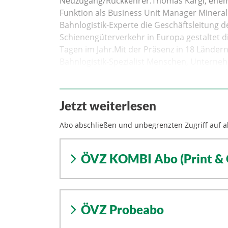
Neuzugang/Rückkehrer.Thomas Kargl, ehema
Funktion als Business Unit Manager Mineral 
Bahnlogistik-Experte die Geschäftsleitung 
Schienengüterverkehr in Europa gestaltet d
Tagen im Jahr.Mit der Präsenz in 18 Ländern
Bahnlogistik-Spezialist Menschen, Unterneh
Jetzt weiterlesen
Abo abschließen und unbegrenzten Zugriff auf al
ÖVZ KOMBI Abo (Print & 
ÖVZ Probeabo