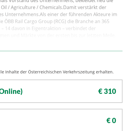
ls Vorstand des Unternehmens, bekleidet neu die
Oil / Agriculture / Chemicals.Damit verstärkt der
des Unternehmens.Als einer der führenden Akteure im
ie ÖBB Rail Cargo Group (RCG) die Branche an 365
 – 14 davon in Eigentraktion – verbindet der
men und Märkte von der ersten bis zur letzten Meile.
le Inhalte der Österreichischen Verkehrszeitung erhalten.
Online)
€ 310
€ 0