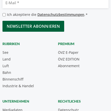
E-
Mail
*
Datenschutzbestimmungen
Ich akzeptiere die
Datenschutzbestimmungen
.
*
*
CAPTCHA
RUBRIKEN
PREMIUM
See
ÖVZ E-Paper
Land
ÖVZ EDITION
Luft
Abonnement
Bahn
Binnenschiff
Industrie & Handel
UNTERNEHMEN
RECHTLICHES
Mediadaten
Datenschutz