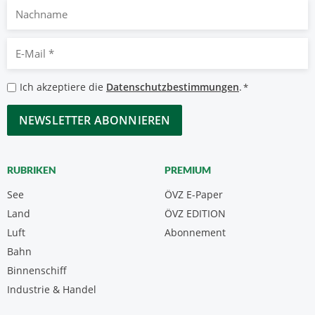
Nachname
E-
Mail
*
Datenschutzbestimmungen
Ich akzeptiere die
Datenschutzbestimmungen
.
*
*
CAPTCHA
RUBRIKEN
PREMIUM
See
ÖVZ E-Paper
Land
ÖVZ EDITION
Luft
Abonnement
Bahn
Binnenschiff
Industrie & Handel