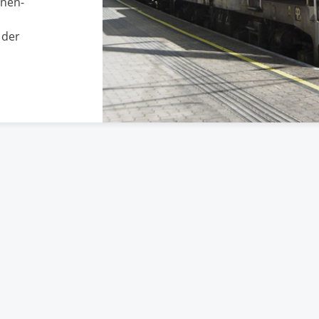
enen-
 der