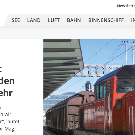
Newslett
SEE
LAND
LUFT
BAHN
BINNENSCHIFF
I
t
 den
ehr
n
n wir
“, lautet
or Mag.