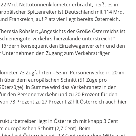
22 Mrd. Nettotonnenkilometer erbracht, heißt es im
opäischer Spitzenreiter ist Deutschland mit 114 Mrd.
 Frankreich; auf Platz vier liegt bereits Österreich.
heresia Röhsler: „Angesichts der Größe Österreichs ist
Schienengüterverkehrs hierzulande unterstreicht.“
ir fördern konsequent den Einzelwagenverkehr und den
wir Unternehmen den Zugang zum Verkehrsträger
kilometer 73 Zugfahrten – 53 im Personenverkehr, 20 im
ich über dem europäischen Schnitt (51 Züge pro
Güterzüge). In Summe wird das Verkehrsnetz in den
t für den Personenverkehr und zu 20 Prozent für den
von 73 Prozent zu 27 Prozent zählt Österreich auch hier
trukturbetreiber liegt in Österreich mit knapp 3 Cent
m europäischen Schnitt (2,7 Cent). Beim
 hier liegt Österreich mit 2,3 Cent unter dem Mittelwert