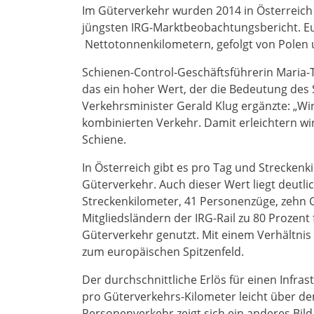
Im Güterverkehr wurden 2014 in Österreich 
jüngsten IRG-Marktbeobachtungsbericht. Eur
Nettotonnenkilometern, gefolgt von Polen und
Schienen-Control-Geschäftsführerin Maria-T
das ein hoher Wert, der die Bedeutung des 
Verkehrsminister Gerald Klug ergänzte: „W
kombinierten Verkehr. Damit erleichtern 
Schiene.
In Österreich gibt es pro Tag und Strecken
Güterverkehr. Auch dieser Wert liegt deutl
Streckenkilometer, 41 Personenzüge, zehn 
Mitgliedsländern der IRG-Rail zu 80 Prozen
Güterverkehr genutzt. Mit einem Verhältnis 
zum europäischen Spitzenfeld.
Der durchschnittliche Erlös für einen Infras
pro Güterverkehrs-Kilometer leicht über de
Personenverkehr zeigt sich ein anderes Bild,