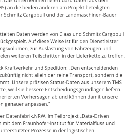
tion. Das Unternehmen liefert dazu Daten aus dem
) an die beiden anderen am Projekt beteiligten
ler Schmitz Cargobull und der Landmaschinen-Bauer
ittelten Daten werden von Claas und Schmitz Cargobull
ückgespielt. Auf diese Weise ist für den Dienstleister
ngsvolumen, zur Auslastung von Fahrzeugen und
len weiteren Teilschritten in der Lieferkette zu treffen.
k Kraftverkehr und Spedition: „Den entscheidenden
ukünftig nicht allein der reine Transport, sondern die
nimmt. Unsere präzisen Status-Daten aus unserem TMS
tte, weil sie bessere Entscheidungsgrundlagen liefern.
generierten Vorhersagen ab und können damit unsere
n genauer anpassen.“
r Datenfabrik.NRW. Im Teilprojekt „Data-Driven
 mit dem Fraunhofer-Institut für Materialfluss und
unterstützter Prozesse in der logistischen