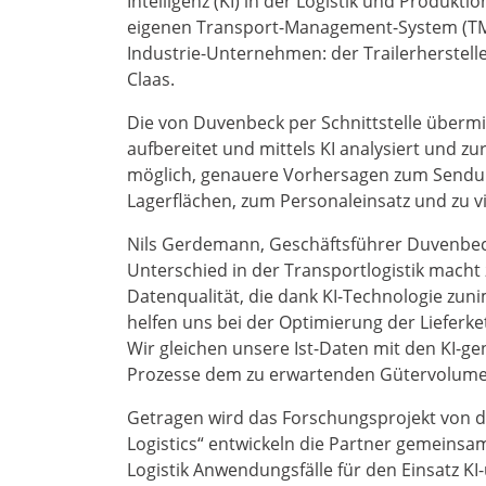
Intelligenz (KI) in der Logistik und Produk
eigenen Transport-Management-System (TMS
Industrie-Unternehmen: der Trailerherstel
Claas.
Die von Duvenbeck per Schnittstelle überm
aufbereitet und mittels KI analysiert und zur
möglich, genauere Vorhersagen zum Sendu
Lagerflächen, zum Personaleinsatz und zu vie
Nils Gerdemann, Geschäftsführer Duvenbec
Unterschied in der Transportlogistik macht z
Datenqualität, die dank KI-Technologie zu
helfen uns bei der Optimierung der Lieferke
Wir gleichen unsere Ist-Daten mit den KI-
Prozesse dem zu erwartenden Gütervolume
Getragen wird das Forschungsprojekt von de
Logistics“ entwickeln die Partner gemeinsam
Logistik Anwendungsfälle für den Einsatz KI-