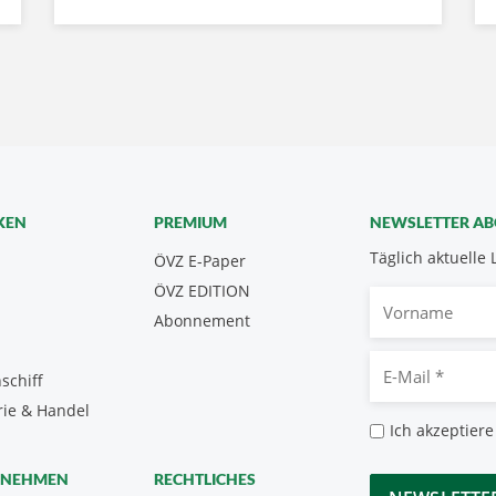
KEN
PREMIUM
NEWSLETTER A
Täglich aktuelle 
ÖVZ E-Paper
ÖVZ EDITION
Vorname
Abonnement
E-
schiff
Mail
rie & Handel
*
Datenschutz
Ich akzeptiere
*
CAPTCHA
RNEHMEN
RECHTLICHES