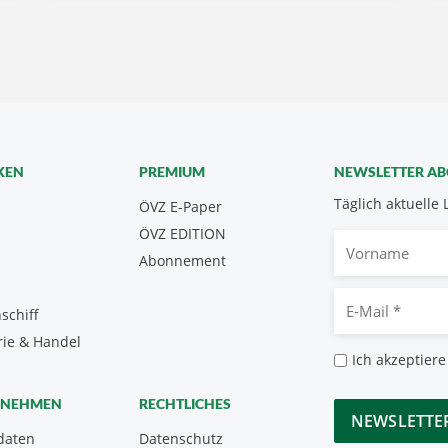
KEN
PREMIUM
NEWSLETTER A
Täglich aktuelle 
ÖVZ E-Paper
ÖVZ EDITION
Vorname
Abonnement
E-
schiff
Mail
rie & Handel
*
Datenschutz
Ich akzeptiere
*
CAPTCHA
RNEHMEN
RECHTLICHES
daten
Datenschutz