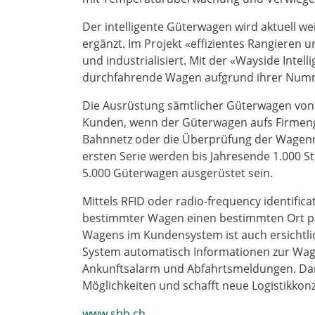
Der intelligente Güterwagen wird aktuell w
ergänzt. Im Projekt «effizientes Rangieren 
und industrialisiert. Mit der «Wayside Intel
durchfahrende Wagen aufgrund ihrer Nummer
Die Ausrüstung sämtlicher Güterwagen von
Kunden, wenn der Güterwagen aufs Firmeng
Bahnnetz oder die Überprüfung der Wagenrei
ersten Serie werden bis Jahresende 1.000 S
5.000 Güterwagen ausgerüstet sein.
Mittels RFID oder radio-frequency identific
bestimmter Wagen einen bestimmten Ort pas
Wagens im Kundensystem ist auch ersichtlic
System automatisch Informationen zur Wage
Ankunftsalarm und Abfahrtsmeldungen. Dam
Möglichkeiten und schafft neue Logistikkon
www.sbb.ch