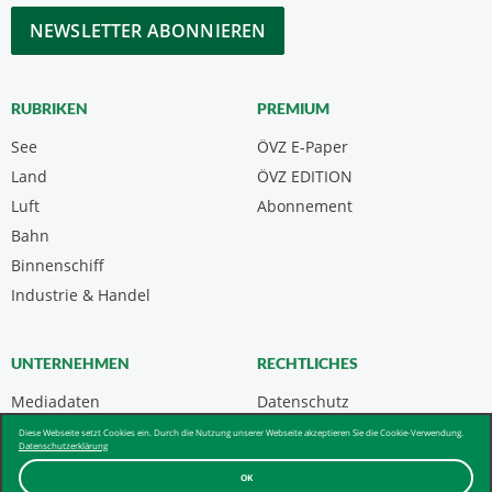
*
CAPTCHA
RUBRIKEN
PREMIUM
See
ÖVZ E-Paper
Land
ÖVZ EDITION
Luft
Abonnement
Bahn
Binnenschiff
Industrie & Handel
UNTERNEHMEN
RECHTLICHES
Mediadaten
Datenschutz
Kontakt
Impressum
Diese Webseite setzt Cookies ein. Durch die Nutzung unserer Webseite akzeptieren Sie die Cookie-Verwendung.
Datenschutzerklärung
Über uns & AGB
OK