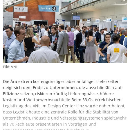
Bild: VNL
Die Ära extrem kostengünstiger, aber anfälliger Lieferketten
neigt sich dem Ende zu.Unternehmen, die ausschließlich auf
Effizienz setzen, riskieren künftig Lieferengpässe, höhere
Kosten und Wettbewerbsnachteile.Beim 33.Österreichischen
Logistiktag des VNL im Design Center Linz wurde daher betont,
dass Logistik heute eine zentrale Rolle für die Stabilität von
Unternehmen, Industrie und Versorgungssystemen spielt.Mehr
als 70 Fachleute präsentierten in Vorträgen und