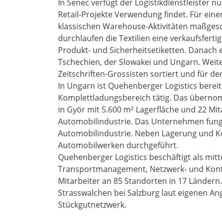
In Senec verfügt der Logistikdienstleister nu
Retail-Projekte Verwendung findet. Für einen
klassischen Warehouse-Aktivitäten maßgesc
durchlaufen die Textilien eine verkaufsferti
Produkt- und Sicherheitsetiketten. Danach e
Tschechien, der Slowakei und Ungarn. Weit
Zeitschriften-Grossisten sortiert und für d
In Ungarn ist Quehenberger Logistics berei
Komplettladungsbereich tätig. Das übern
in Györ mit 5.600 m² Lagerfläche und 22 Mita
Automobilindustrie. Das Unternehmen fungie
Automobilindustrie. Neben Lagerung und 
Automobilwerken durchgeführt.
Quehenberger Logistics beschäftigt als mitt
Transportmanagement, Netzwerk- und Kontrak
Mitarbeiter an 85 Standorten in 17 Ländern.
Strasswalchen bei Salzburg laut eigenen A
Stückgutnetzwerk.