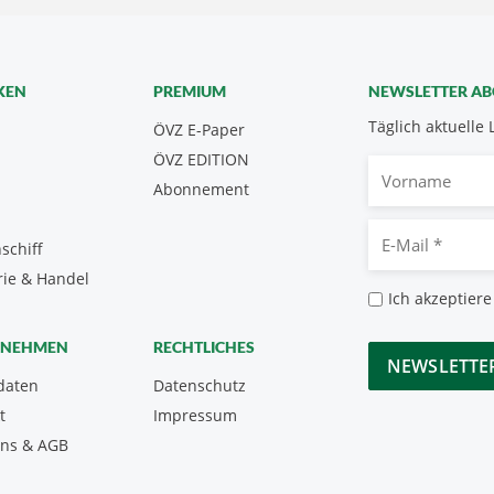
KEN
PREMIUM
NEWSLETTER A
Täglich aktuelle 
ÖVZ E-Paper
ÖVZ EDITION
Vorname
Abonnement
E-
schiff
Mail
rie & Handel
*
Datenschutz
Ich akzeptiere
*
CAPTCHA
RNEHMEN
RECHTLICHES
daten
Datenschutz
t
Impressum
uns & AGB