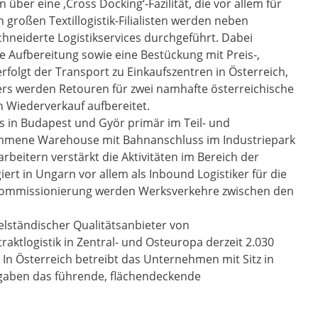
n über eine ‚Cross Docking‘-Fazilität, die vor allem für
 großen Textillogistik-Filialisten werden neben
hneiderte Logistikservices durchgeführt. Dabei
ge Aufbereitung sowie eine Bestückung mit Preis-,
rfolgt der Transport zu Einkaufszentren in Österreich,
ers werden Retouren für zwei namhafte österreichische
en Wiederverkauf aufbereitet.
ts in Budapest und Györ primär im Teil- und
ommene Warehouse mit Bahnanschluss im Industriepark
rbeitern verstärkt die Aktivitäten im Bereich der
rt in Ungarn vor allem als Inbound Logistiker für die
Kommissionierung werden Werksverkehre zwischen den
elständischer Qualitätsanbieter von
tlogistik in Zentral- und Osteuropa derzeit 2.030
 In Österreich betreibt das Unternehmen mit Sitz in
ngaben das führende, flächendeckende