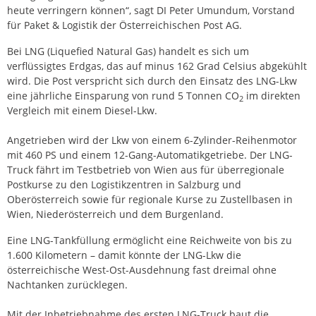
heute verringern können“, sagt DI Peter Umundum, Vorstand
für Paket & Logistik der Österreichischen Post AG.
Bei LNG (Liquefied Natural Gas) handelt es sich um
verflüssigtes Erdgas, das auf minus 162 Grad Celsius abgekühlt
wird. Die Post verspricht sich durch den Einsatz des LNG-Lkw
eine jährliche Einsparung von rund 5 Tonnen CO
im direkten
2
Vergleich mit einem Diesel-Lkw.
Angetrieben wird der Lkw von einem 6-Zylinder-Reihenmotor
mit 460 PS und einem 12-Gang-Automatikgetriebe. Der LNG-
Truck fährt im Testbetrieb von Wien aus für überregionale
Postkurse zu den Logistikzentren in Salzburg und
Oberösterreich sowie für regionale Kurse zu Zustellbasen in
Wien, Niederösterreich und dem Burgenland.
Eine LNG-Tankfüllung ermöglicht eine Reichweite von bis zu
1.600 Kilometern – damit könnte der LNG-Lkw die
österreichische West-Ost-Ausdehnung fast dreimal ohne
Nachtanken zurücklegen.
Mit der Inbetriebnahme des ersten LNG-Truck baut die