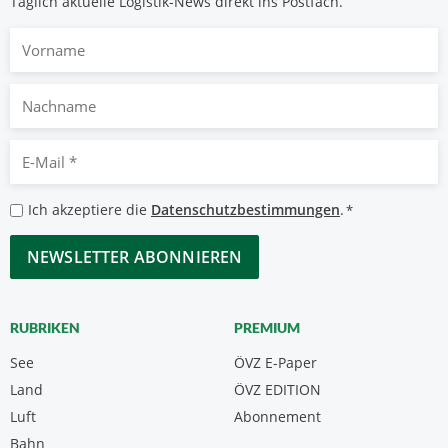
Täglich aktuelle Logistik-News direkt ins Postfach.
Vorname
Nachname
E-
Mail
*
Datenschutzbestimmungen
Ich akzeptiere die
Datenschutzbestimmungen
.
*
*
CAPTCHA
RUBRIKEN
PREMIUM
See
ÖVZ E-Paper
Land
ÖVZ EDITION
Luft
Abonnement
Bahn