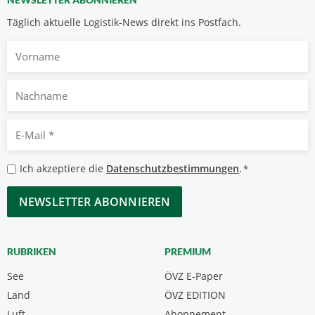
Täglich aktuelle Logistik-News direkt ins Postfach.
Vorname
Nachname
E-
Mail
*
Datenschutzbestimmungen
Ich akzeptiere die
Datenschutzbestimmungen
.
*
*
CAPTCHA
RUBRIKEN
PREMIUM
See
ÖVZ E-Paper
Land
ÖVZ EDITION
Luft
Abonnement