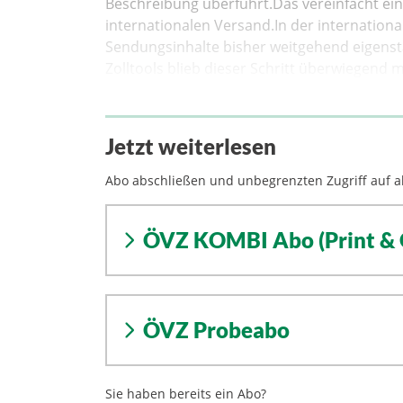
Beschreibung überführt.Das vereinfacht ein
internationalen Versand.In der internation
Sendungsinhalte bisher weitgehend eigenstän
Zolltools blieb dieser Schritt überwiegend
Jetzt weiterlesen
Abo abschließen und unbegrenzten Zugriff auf al
ÖVZ KOMBI Abo (Print & 
ÖVZ Probeabo
Sie haben bereits ein Abo?