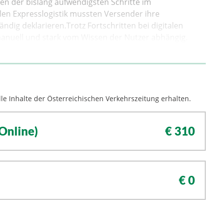
en der bislang aufwendigsten Schritte im
alen Expresslogistik mussten Versender ihre
dig deklarieren.Trotz Fortschritten bei digitalen
 manuell und stark vom Wissen der Nutzer abhängig.
le Inhalte der Österreichischen Verkehrszeitung erhalten.
Online)
€ 310
€ 0