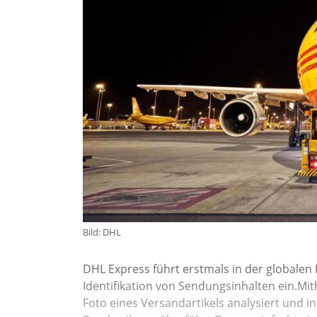
Bild: DHL
DHL Express führt erstmals in der globalen 
Identifikation von Sendungsinhalten ein.Mi
Foto eines Versandartikels analysiert und i