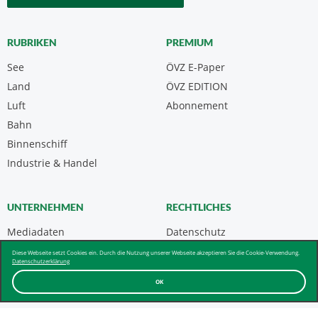
RUBRIKEN
PREMIUM
See
ÖVZ E-Paper
Land
ÖVZ EDITION
Luft
Abonnement
Bahn
Binnenschiff
Industrie & Handel
UNTERNEHMEN
RECHTLICHES
Mediadaten
Datenschutz
Kontakt
Impressum
Diese Webseite setzt Cookies ein. Durch die Nutzung unserer Webseite akzeptieren Sie die Cookie-Verwendung.
Datenschutzerklärung
Über uns & AGB
OK