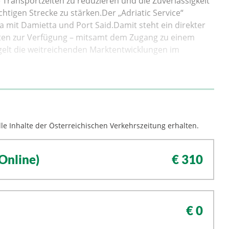
ie Transportzeiten zu reduzieren und die Zuverlässigkeit
htigen Strecke zu stärken.Der „Adriatic Service“
a mit Damietta und Port Said.Damit steht ein direkter
pten zur Verfügung – mitsamt dem Zugang zu einem
elt die weitreichenden Marktentwicklungen im
le Inhalte der Österreichischen Verkehrszeitung erhalten.
Online)
€ 310
€ 0