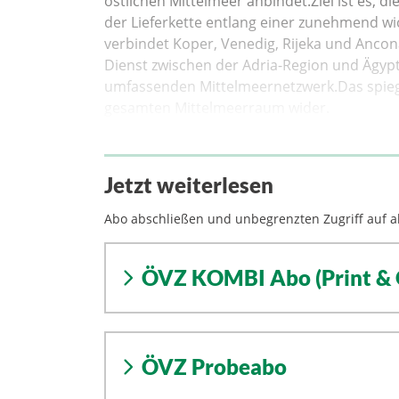
östlichen Mittelmeer anbindet.Ziel ist es, d
der Lieferkette entlang einer zunehmend wic
verbindet Koper, Venedig, Rijeka und Ancon
Dienst zwischen der Adria-Region und Ägy
umfassenden Mittelmeernetzwerk.Das spieg
gesamten Mittelmeerraum wider.
Jetzt weiterlesen
Abo abschließen und unbegrenzten Zugriff auf al
ÖVZ KOMBI Abo (Print & 
ÖVZ Probeabo