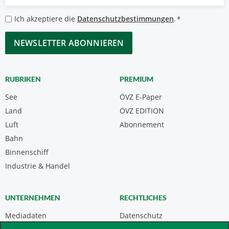
Mail
*
Datenschutzbestimmungen
Ich akzeptiere die
Datenschutzbestimmungen
.
*
*
CAPTCHA
RUBRIKEN
PREMIUM
See
ÖVZ E-Paper
Land
ÖVZ EDITION
Luft
Abonnement
Bahn
Binnenschiff
Industrie & Handel
UNTERNEHMEN
RECHTLICHES
Mediadaten
Datenschutz