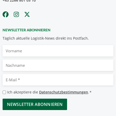
+43 2266 801 05 10
NEWSLETTER ABONNIEREN
Täglich aktuelle Logistik-News direkt ins Postfach.
Vorname
Nachname
E-
Mail
*
Datenschutzbestimmungen
Ich akzeptiere die
Datenschutzbestimmungen
.
*
*
CAPTCHA