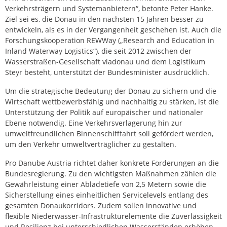
Verkehrsträgern und Systemanbietern“, betonte Peter Hanke.
Ziel sei es, die Donau in den nächsten 15 Jahren besser zu
entwickeln, als es in der Vergangenheit geschehen ist. Auch die
Forschungskooperation REWWay („Research and Education in
Inland Waterway Logistics“), die seit 2012 zwischen der
Wasserstraßen-Gesellschaft viadonau und dem Logistikum
Steyr besteht, unterstützt der Bundesminister ausdrücklich.
Um die strategische Bedeutung der Donau zu sichern und die
Wirtschaft wettbewerbsfähig und nachhaltig zu stärken, ist die
Unterstützung der Politik auf europäischer und nationaler
Ebene notwendig. Eine Verkehrsverlagerung hin zur
umweltfreundlichen Binnenschifffahrt soll gefördert werden,
um den Verkehr umweltverträglicher zu gestalten.
Pro Danube Austria richtet daher konkrete Forderungen an die
Bundesregierung. Zu den wichtigsten Maßnahmen zählen die
Gewährleistung einer Abladetiefe von 2,5 Metern sowie die
Sicherstellung eines einheitlichen Servicelevels entlang des
gesamten Donaukorridors. Zudem sollen innovative und
flexible Niederwasser-Infrastrukturelemente die Zuverlässigkeit
und Resilienz bei unterschiedlichen Wasserständen erhöhen,