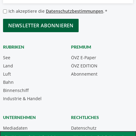
Mail
*
Datenschutzbestimmungen
Ich akzeptiere die
Datenschutzbestimmungen
.
*
*
CAPTCHA
RUBRIKEN
PREMIUM
See
ÖVZ E-Paper
Land
ÖVZ EDITION
Luft
Abonnement
Bahn
Binnenschiff
Industrie & Handel
UNTERNEHMEN
RECHTLICHES
Mediadaten
Datenschutz