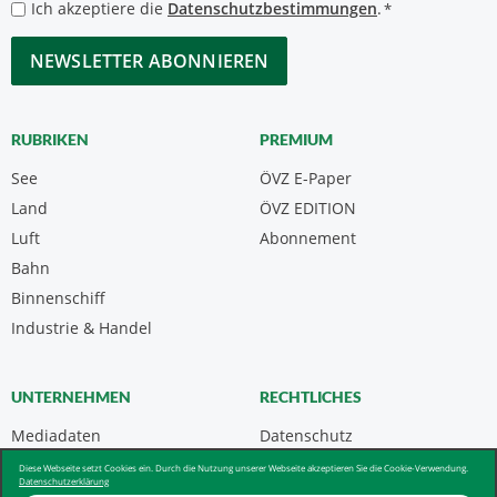
Datenschutzbestimmungen
Ich akzeptiere die
Datenschutzbestimmungen
.
*
*
CAPTCHA
RUBRIKEN
PREMIUM
See
ÖVZ E-Paper
Land
ÖVZ EDITION
Luft
Abonnement
Bahn
Binnenschiff
Industrie & Handel
UNTERNEHMEN
RECHTLICHES
Mediadaten
Datenschutz
Kontakt
Impressum
Diese Webseite setzt Cookies ein. Durch die Nutzung unserer Webseite akzeptieren Sie die Cookie-Verwendung.
Datenschutzerklärung
Über uns & AGB