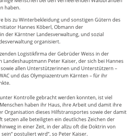
unzählige Menschen bei den verheerenden Waldbränden
en haben.
e bis zu Winterbekleidung und sonstigen Gütern des
Initiator Hannes Köberl, Obmann der
in der Kärntner Landesverwaltung, und sozial
desverwaltung organisiert.
zenden Logistikfirma der Gebrüder Weiss in der
ch Landeshauptmann Peter Kaiser, der sich bei Hannes
en sowie allen Unterstützerinnen und Unterstützern –
WAC und das Olympiazentrum Kärnten – für ihr
nkte.
unter Kontrolle gebracht werden konnten, ist viel
 Menschen haben ihr Haus, ihre Arbeit und damit ihre
r Organisation dieses Hilfstransportes sowie der damit
setzen alle beteiligten ein deutliches Zeichen der
nweg in einer Zeit, in der allzu oft die Doktrin von
ein“ postuliert wird“, so Peter Kaiser.