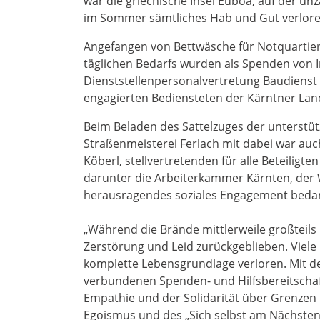
war die griechische Insel Euböa, auf der 
im Sommer sämtliches Hab und Gut verlor
Angefangen von Bettwäsche für Notquartier
täglichen Bedarfs wurden als Spenden von 
Dienststellenpersonalvertretung Baudienst 
engagierten Bediensteten der Kärntner Lan
Beim Beladen des Sattelzuges der unterstüt
Straßenmeisterei Ferlach mit dabei war au
Köberl, stellvertretenden für alle Beteiligt
darunter die Arbeiterkammer Kärnten, der 
herausragendes soziales Engagement beda
„Während die Brände mittlerweile großteils 
Zerstörung und Leid zurückgeblieben. Viele
komplette Lebensgrundlage verloren. Mit de
verbundenen Spenden- und Hilfsbereitschaft 
Empathie und der Solidarität über Grenzen hi
Egoismus und des „Sich selbst am Nächsten s