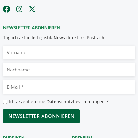
NEWSLETTER ABONNIEREN
Täglich aktuelle Logistik-News direkt ins Postfach.
Vorname
Nachname
E-
Mail
*
Datenschutzbestimmungen
Ich akzeptiere die
Datenschutzbestimmungen
.
*
*
CAPTCHA
RUBRIKEN
PREMIUM