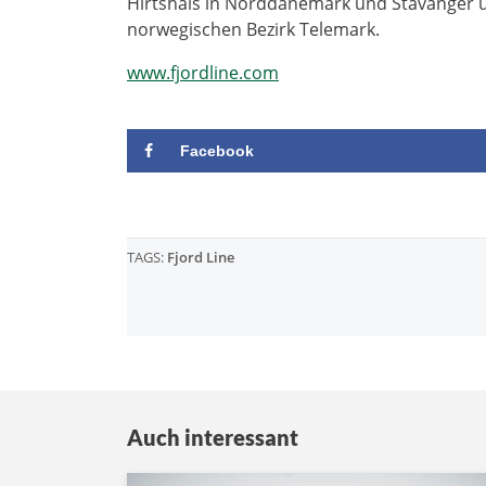
Hirtshals in Norddänemark und Stavanger 
norwegischen Bezirk Telemark.
www.fjordline.com
Facebook
TAGS:
Fjord Line
Auch interessant