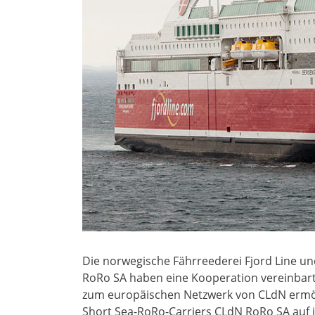
Die norwegische Fährreederei Fjord Line un
RoRo SA haben eine Kooperation vereinbart,
zum europäischen Netzwerk von CLdN ermögl
Short Sea-RoRo-Carriers CLdN RoRo SA auf 