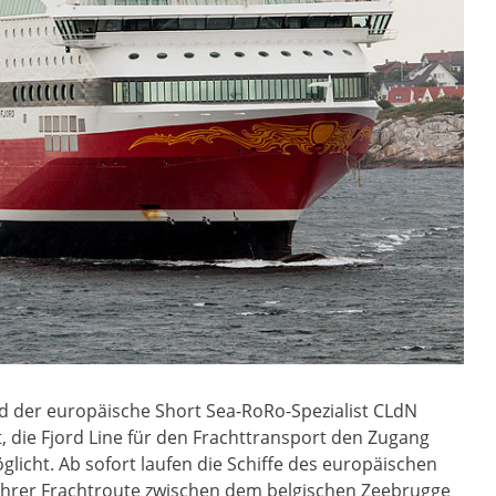
d der europäische Short Sea-RoRo-Spezialist CLdN
 die Fjord Line für den Frachttransport den Zugang
icht. Ab sofort laufen die Schiffe des europäischen
ihrer Frachtroute zwischen dem belgischen Zeebrugge