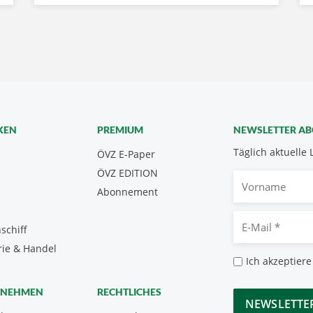
KEN
PREMIUM
NEWSLETTER A
Täglich aktuelle 
ÖVZ E-Paper
ÖVZ EDITION
Vorname
Abonnement
E-
schiff
Mail
rie & Handel
*
Datenschutz
Ich akzeptiere
*
CAPTCHA
RNEHMEN
RECHTLICHES