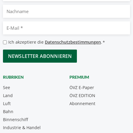
Nachname
E-
Mail
*
Datenschutzbestimmungen
Ich akzeptiere die
Datenschutzbestimmungen
.
*
*
CAPTCHA
RUBRIKEN
PREMIUM
See
ÖVZ E-Paper
Land
ÖVZ EDITION
Luft
Abonnement
Bahn
Binnenschiff
Industrie & Handel