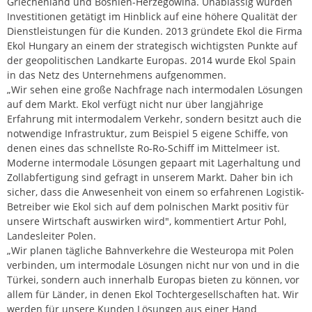
Griechenland und Bosnien-Herzegowina. Unablässig wurden
Investitionen getätigt im Hinblick auf eine höhere Qualität der
Dienstleistungen für die Kunden. 2013 gründete Ekol die Firma
Ekol Hungary an einem der strategisch wichtigsten Punkte auf
der geopolitischen Landkarte Europas. 2014 wurde Ekol Spain
in das Netz des Unternehmens aufgenommen.
„Wir sehen eine große Nachfrage nach intermodalen Lösungen
auf dem Markt. Ekol verfügt nicht nur über langjährige
Erfahrung mit intermodalem Verkehr, sondern besitzt auch die
notwendige Infrastruktur, zum Beispiel 5 eigene Schiffe, von
denen eines das schnellste Ro-Ro-Schiff im Mittelmeer ist.
Moderne intermodale Lösungen gepaart mit Lagerhaltung und
Zollabfertigung sind gefragt in unserem Markt. Daher bin ich
sicher, dass die Anwesenheit von einem so erfahrenen Logistik-
Betreiber wie Ekol sich auf dem polnischen Markt positiv für
unsere Wirtschaft auswirken wird", kommentiert Artur Pohl,
Landesleiter Polen.
„Wir planen tägliche Bahnverkehre die Westeuropa mit Polen
verbinden, um intermodale Lösungen nicht nur von und in die
Türkei, sondern auch innerhalb Europas bieten zu können, vor
allem für Länder, in denen Ekol Tochtergesellschaften hat. Wir
werden für unsere Kunden Lösungen aus einer Hand