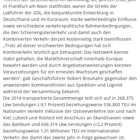
in Frankfurt am Main stattfindet, waren die Streiks der
Lokführer der GDL, die konjunkturelle Entwicklung in
Deutschland und im Euroraum, starke wetterbedingte Einflüsse
sowie verschiedene verkehrspolitische Rahmenbedingungen,
die den Schienengüterverkehr und damit auch den
Kombinierten Verkehr derzeit kostenseitig stark beeinflussen.
„Trotz all dieser erschwerten Bedingungen hat sich
Kombiverkehr letztlich gut behauptet: Das Netzwerk konnte
stabil gehalten, die Marktführerschaft innerhalb Europas
bewahrt werden und durch Angebotserweiterungen konnten
Voraussetzungen für ein erneutes Wachstum geschaffen
werden“, gab Geschäftsführer Robert Breuhahn gegenüber den
anwesenden Kommanditisten aus Spedition und Logistik
während der Versammlung bekannt.
Die 2014 transportierte Gesamtmenge teilt sich auf in 268.375
Lkw-Sendungen (-9,1 Prozent) beziehungsweise 536.800 TEU im
Nationalen Verkehr inklusive der Ostseeverkehre von und nach
Kiel, Lübeck und Rostock mit Anschluss an Skandinavien sowie
das Baltikum und 656.319 Lkw-Sendungen (+2,2 Prozent)
beziehungsweise 1,31 Millionen TEU im Internationalen
Verkehr, der damit das zweite Jahr in Folge gewachsen ist.