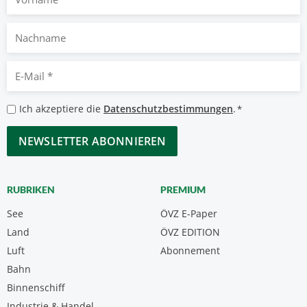
Nachname
E-
Mail
*
Datenschutzbestimmungen
Ich akzeptiere die
Datenschutzbestimmungen
.
*
*
CAPTCHA
RUBRIKEN
PREMIUM
See
ÖVZ E-Paper
Land
ÖVZ EDITION
Luft
Abonnement
Bahn
Binnenschiff
Industrie & Handel